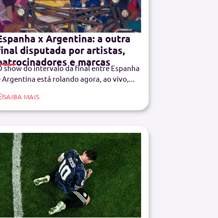
Espanha x Argentina: a outra
final disputada por artistas,
patrocinadores e marcas
 show do intervalo da final entre Espanha
 Argentina está rolando agora, ao vivo,...
SAIBA MAIS