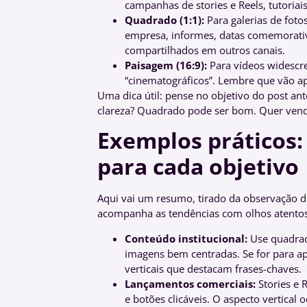
campanhas de stories e Reels, tutoria
Quadrado (1:1):
Para galerias de fotos
empresa, informes, datas comemorativ
compartilhados em outros canais.
Paisagem (16:9):
Para vídeos widescre
“cinematográficos”. Lembre que vão ap
Uma dica útil: pense no objetivo do post an
clareza? Quadrado pode ser bom. Quer vender
Exemplos práticos:
para cada objetivo
Aqui vai um resumo, tirado da observação d
acompanha as tendências com olhos atentos 
Conteúdo institucional:
Use quadrado
imagens bem centradas. Se for para a
verticais que destacam frases-chaves.
Lançamentos comerciais:
Stories e 
e botões clicáveis. O aspecto vertical 