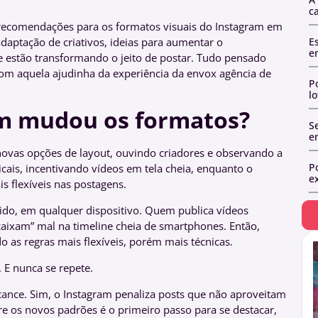
c
s recomendações para os formatos visuais do Instagram em
adaptação de criativos, ideias para aumentar o
E
e
e estão transformando o jeito de postar. Tudo pensado
com aquela ajudinha da experiência da envox agência de
P
l
am mudou os formatos?
Se
e
ovas opções de layout, ouvindo criadores e observando a
P
cais, incentivando vídeos em tela cheia, enquanto o
ex
s flexíveis nas postagens.
do, em qualquer dispositivo. Quem publica vídeos
caixam” mal na timeline cheia de smartphones. Então,
do as regras mais flexíveis, porém mais técnicas.
 E nunca se repete.
lcance. Sim, o Instagram penaliza posts que não aproveitam
re os novos padrões é o primeiro passo para se destacar,