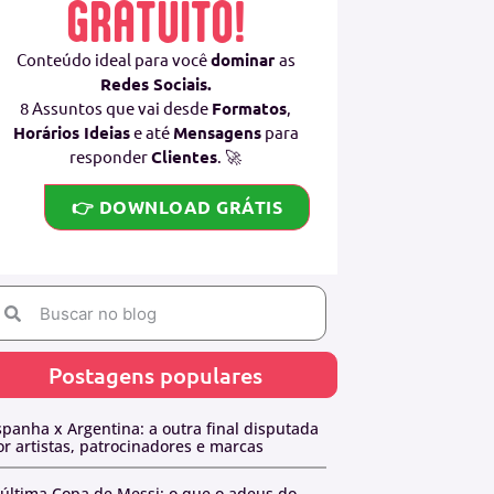
GRATUITO!
Conteúdo ideal para você
dominar
as
Redes Sociais.
8 Assuntos que vai desde
Formatos
,
Horários Ideias
e até
Mensagens
para
responder
Clientes
. 🚀
👉 DOWNLOAD GRÁTIS
Postagens populares
spanha x Argentina: a outra final disputada
or artistas, patrocinadores e marcas
 última Copa de Messi: o que o adeus do