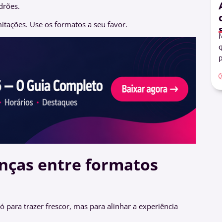
drões.
mitações. Use os formatos a seu favor.
M
q
p
nças entre formatos
para trazer frescor, mas para alinhar a experiência