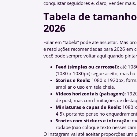
conquistar seguidores e, claro, vender mais.
Tabela de tamanho
2026
Falar em “tabela” pode até assustar. Mas p
e resoluções recomendadas para 2026 em cad
você pode sempre voltar aqui quando pintar
Feed (simples ou carrossel):
até 1080
(1080 x 1080px) segue aceito, mas há p
Stories e Reels:
1080 x 1920px, format
ampliar o uso em tela cheia.
Vídeos horizontais (paisagem):
1920 
de post, mas com limitações de destaq
Miniaturas e capas de Reels:
1080 x
4:5), portanto pense no enquadrament
Stories com stickers e interação:
me
rodapé (não coloque texto nesses camp
O Instagram vai até aceitar proporções um 