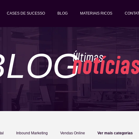
CASES DE SUCESSO
BLOG
MATERIAIS RICOS
CONTA
BLOG
Últimas
notícia
tal
Inbound Marketing
Vendas Online
Ver mais categorias