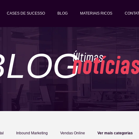
CASES DE SUCESSO
BLOG
MATERIAIS RICOS
CONTA
BLOG
Últimas
notícia
tal
Inbound Marketing
Vendas Online
Ver mais categorias