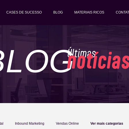
CASES DE SUCESSO
BLOG
MATERIAIS RICOS
CONTA
BLOG
Últimas
notícia
tal
Inbound Marketing
Vendas Online
Ver mais categorias