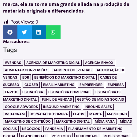
marca, ela se torna uma grande aliada na produção de
materiais originais e diferenciados
.
Post Views:
0
Marcadores:
Tags
#VENDAS
AGÊNCIA DE MARKETING DIGIAL
AGÊNCIA ENVOX
AUMENTAR CONVERSÕES
AUMENTO DE VENDAS
AUTOMAÇÃO DE
VENDAS
BDR
BENEFÍCIOS DO MARKETING DIGITAL
CASES DE
SUCESSO
CLOSER
EMAIL MARKETING
EMPREENDER
EMPRESA
ENVOX
ESTRATÉGIA
ESTRATÉGIA COMERCIAL
ESTRATÉGIA DE
MARKETING DIGITAL
FUNIL DE VENDAS
GESTÃO DE MÍDIAS SOCIAIS
GOOGLE ADWORDS
INBOUND MARKETING
INBOUND SALES
INSTAGRAM
JORNADA DE COMPRA
LEADS
MARCA
MARKETING
MARKETING DE CONTEÚDO
MARKETING DIGITAL
MÍDIA PAGA
MÍDIAS
SOCIAIS
NEGÓCIOS
PANDEMIA
PLANEJAMENTO DE MARKETING
DIGITAL
PLANO DIGITAL
PORTFOLIO
PUBLICIDADE
REDES SOCIAIS