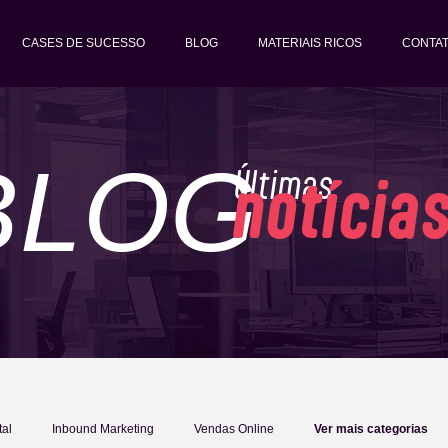
CASES DE SUCESSO
BLOG
MATERIAIS RICOS
CONTA
BLOG
Últimas
notícia
tal
Inbound Marketing
Vendas Online
Ver mais categorias