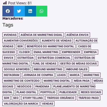
Post Views:
81
Marcadores:
Tags
#VENDAS
AGÊNCIA DE MARKETING DIGIAL
AGÊNCIA ENVOX
AUMENTAR CONVERSÕES
AUMENTO DE VENDAS
AUTOMAÇÃO DE
VENDAS
BDR
BENEFÍCIOS DO MARKETING DIGITAL
CASES DE
SUCESSO
CLOSER
EMAIL MARKETING
EMPREENDER
EMPRESA
ENVOX
ESTRATÉGIA
ESTRATÉGIA COMERCIAL
ESTRATÉGIA DE
MARKETING DIGITAL
FUNIL DE VENDAS
GESTÃO DE MÍDIAS SOCIAIS
GOOGLE ADWORDS
INBOUND MARKETING
INBOUND SALES
INSTAGRAM
JORNADA DE COMPRA
LEADS
MARCA
MARKETING
MARKETING DE CONTEÚDO
MARKETING DIGITAL
MÍDIA PAGA
MÍDIAS
SOCIAIS
NEGÓCIOS
PANDEMIA
PLANEJAMENTO DE MARKETING
DIGITAL
PLANO DIGITAL
PORTFOLIO
PUBLICIDADE
REDES SOCIAIS
SDR
SEO
STORYTELLING
TRÁFEGO ORGÂNICO
TRÁFEGO PAGO
VALORIZAÇÃO DA MARCA
VENDAS