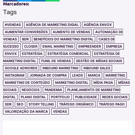
Marcadores:
Tags
#VENDAS
AGÊNCIA DE MARKETING DIGIAL
AGÊNCIA ENVOX
AUMENTAR CONVERSÕES
AUMENTO DE VENDAS
AUTOMAÇÃO DE
VENDAS
BDR
BENEFÍCIOS DO MARKETING DIGITAL
CASES DE
SUCESSO
CLOSER
EMAIL MARKETING
EMPREENDER
EMPRESA
ENVOX
ESTRATÉGIA
ESTRATÉGIA COMERCIAL
ESTRATÉGIA DE
MARKETING DIGITAL
FUNIL DE VENDAS
GESTÃO DE MÍDIAS SOCIAIS
GOOGLE ADWORDS
INBOUND MARKETING
INBOUND SALES
INSTAGRAM
JORNADA DE COMPRA
LEADS
MARCA
MARKETING
MARKETING DE CONTEÚDO
MARKETING DIGITAL
MÍDIA PAGA
MÍDIAS
SOCIAIS
NEGÓCIOS
PANDEMIA
PLANEJAMENTO DE MARKETING
DIGITAL
PLANO DIGITAL
PORTFOLIO
PUBLICIDADE
REDES SOCIAIS
SDR
SEO
STORYTELLING
TRÁFEGO ORGÂNICO
TRÁFEGO PAGO
VALORIZAÇÃO DA MARCA
VENDAS