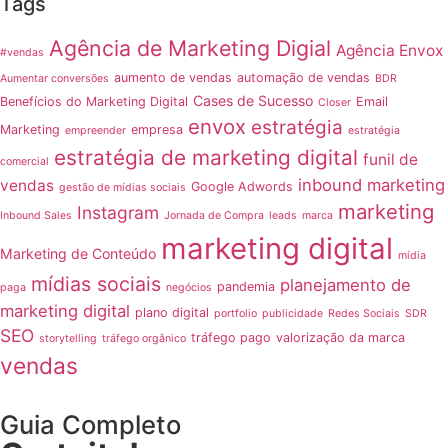
Tags
Agência de Marketing Digial
Agência Envox
#vendas
aumento de vendas
automação de vendas
Aumentar conversões
BDR
Cases de Sucesso
Benefícios do Marketing Digital
Email
Closer
envox
estratégia
Marketing
empresa
empreender
estratégia
estratégia de marketing digital
funil de
comercial
inbound marketing
vendas
Google Adwords
gestão de mídias sociais
marketing
Instagram
Inbound Sales
Jornada de Compra
leads
marca
marketing digital
Marketing de Conteúdo
mídia
mídias sociais
planejamento de
pandemia
paga
negócios
marketing digital
plano digital
portfolio
publicidade
Redes Sociais
SDR
SEO
tráfego pago
valorização da marca
storytelling
tráfego orgânico
vendas
Guia Completo