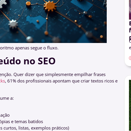
O
e
oritmo apenas segue o fluxo.
eúdo no SEO
tenção. Quer dizer que simplesmente empilhar frases
cks
, 61% dos profissionais apontam que criar textos ricos e
sume a:
lação
ópias e temas batidos
s curtos, listas, exemplos práticos)