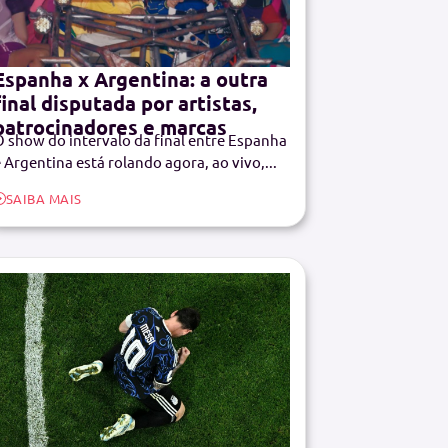
Espanha x Argentina: a outra
final disputada por artistas,
patrocinadores e marcas
 show do intervalo da final entre Espanha
 Argentina está rolando agora, ao vivo,...
SAIBA MAIS