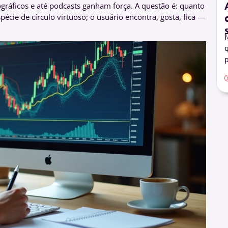
ográficos e até podcasts ganham força. A questão é: quanto
pécie de círculo virtuoso; o usuário encontra, gosta, fica —
M
q
p