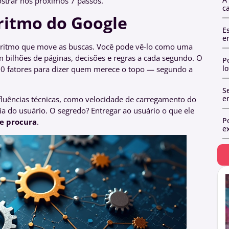
strar nos próximos 7 passos.
c
ritmo do Google
E
e
goritmo que move as buscas. Você pode vê-lo como uma
m bilhões de páginas, decisões e regras a cada segundo. O
P
l
200 fatores para dizer quem merece o topo — segundo a
Se
e
luências técnicas, como velocidade de carregamento do
ia do usuário. O segredo? Entregar ao usuário o que ele
P
e procura
.
ex