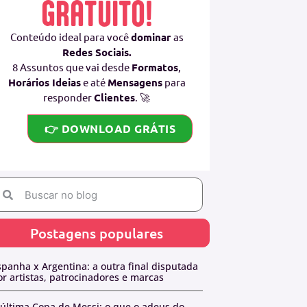
GRATUITO!
Conteúdo ideal para você
dominar
as
Redes Sociais.
8 Assuntos que vai desde
Formatos
,
Horários Ideias
e até
Mensagens
para
responder
Clientes
. 🚀
👉 DOWNLOAD GRÁTIS
Postagens populares
spanha x Argentina: a outra final disputada
or artistas, patrocinadores e marcas
 última Copa de Messi: o que o adeus do