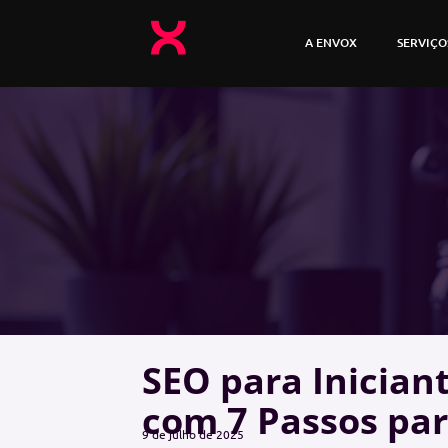
A ENVOX
SERVIÇO
SEO para Inician
com 7 Passos p
9 de julho de 2025