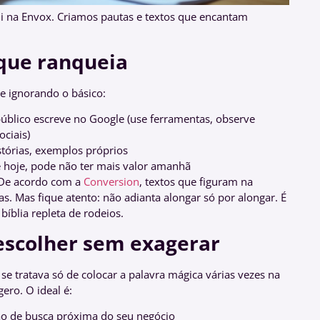
ui na Envox. Criamos pautas e textos que encantam
que ranqueia
e ignorando o básico:
público escreve no Google (use ferramentas, observe
ciais)
stórias, exemplos próprios
e hoje, pode não ter mais valor amanhã
 De acordo com a
Conversion
, textos que figuram na
. Mas fique atento: não adianta alongar só por alongar. É
íblia repleta de rodeios.
escolher sem exagerar
e tratava só de colocar a palavra mágica várias vezes na
ero. O ideal é:
ão de busca próxima do seu negócio