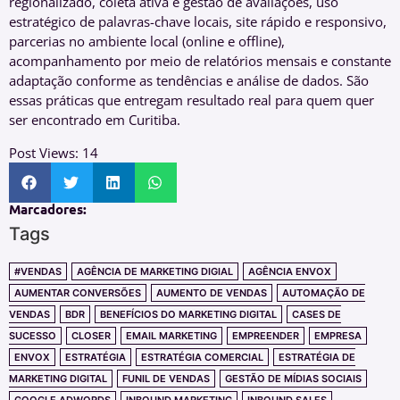
regionalizado, coleta ativa e gestão de avaliações, uso
estratégico de palavras-chave locais, site rápido e responsivo,
parcerias no ambiente local (online e offline),
acompanhamento por meio de relatórios mensais e constante
adaptação conforme as tendências e análise de dados. São
essas práticas que entregam resultado real para quem quer
ser encontrado em Curitiba.
Post Views:
14
Marcadores:
Tags
#VENDAS
AGÊNCIA DE MARKETING DIGIAL
AGÊNCIA ENVOX
AUMENTAR CONVERSÕES
AUMENTO DE VENDAS
AUTOMAÇÃO DE
VENDAS
BDR
BENEFÍCIOS DO MARKETING DIGITAL
CASES DE
SUCESSO
CLOSER
EMAIL MARKETING
EMPREENDER
EMPRESA
ENVOX
ESTRATÉGIA
ESTRATÉGIA COMERCIAL
ESTRATÉGIA DE
MARKETING DIGITAL
FUNIL DE VENDAS
GESTÃO DE MÍDIAS SOCIAIS
GOOGLE ADWORDS
INBOUND MARKETING
INBOUND SALES