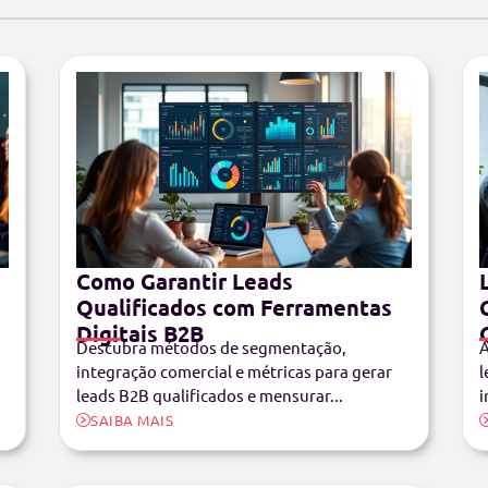
Como Garantir Leads
Qualificados com Ferramentas
Digitais B2B
Descubra métodos de segmentação,
A
integração comercial e métricas para gerar
l
leads B2B qualificados e mensurar...
i
SAIBA MAIS