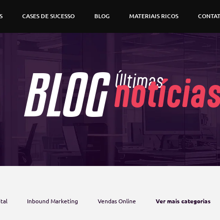
S
CASES DE SUCESSO
BLOG
MATERIAIS RICOS
CONTA
BLOG
Últimas
notícia
tal
Inbound Marketing
Vendas Online
Ver mais categorias