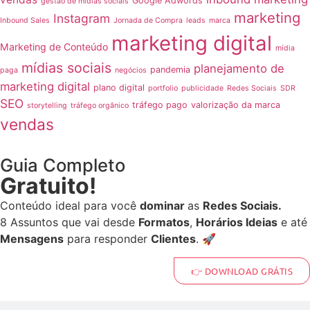
Google Adwords
gestão de mídias sociais
marketing
Instagram
Inbound Sales
Jornada de Compra
leads
marca
marketing digital
Marketing de Conteúdo
mídia
mídias sociais
planejamento de
pandemia
paga
negócios
marketing digital
plano digital
portfolio
publicidade
Redes Sociais
SDR
SEO
tráfego pago
valorização da marca
storytelling
tráfego orgânico
vendas
Guia Completo
Gratuito!
Conteúdo ideal para você
dominar
as
Redes Sociais.
8 Assuntos que vai desde
Formatos
,
Horários Ideias
e até
Mensagens
para responder
Clientes
. 🚀
👉 DOWNLOAD GRÁTIS