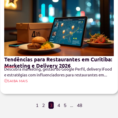
Tendências para Restaurantes em Curitiba:
Marketing e Delivery 2026
Descubra marketing, gestão do Google Perfil, delivery iFood
e estratégias com influenciadores para restaurantes em...
SAIBA MAIS
1
2
3
4
5
…
48