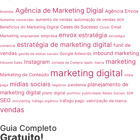
Agência de Marketing Digial
Agência Envox
#vendas
aumento de vendas
automação de vendas
Aumentar conversões
BDR
Cases de Sucesso
Benefícios do Marketing Digital
Email
Closer
envox
estratégia
Marketing
empresa
empreender
estratégia
estratégia de marketing digital
funil de
comercial
inbound marketing
vendas
Google Adwords
gestão de mídias sociais
marketing
Instagram
Inbound Sales
Jornada de Compra
leads
marca
marketing digital
Marketing de Conteúdo
mídia
mídias sociais
planejamento de
pandemia
paga
negócios
marketing digital
plano digital
portfolio
publicidade
Redes Sociais
SDR
SEO
tráfego pago
valorização da marca
storytelling
tráfego orgânico
vendas
Guia Completo
Gratuito!