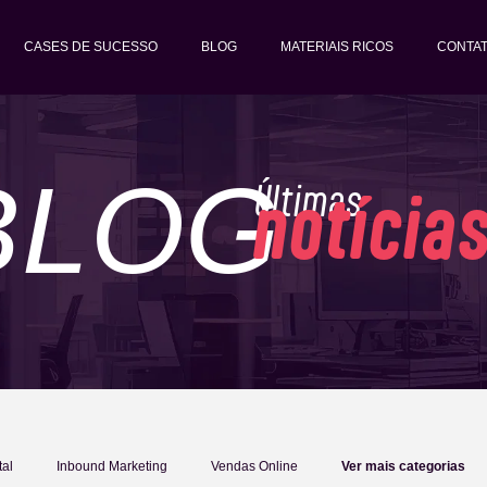
CASES DE SUCESSO
BLOG
MATERIAIS RICOS
CONTA
BLOG
Últimas
notícia
tal
Inbound Marketing
Vendas Online
Ver mais categorias