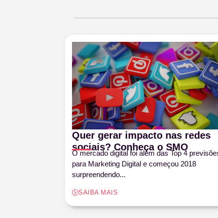
Quer gerar impacto nas redes
sociais? Conheça o SMO
O mercado digital foi além das Top 4 previsõe
para Marketing Digital e começou 2018
surpreendendo...
SAIBA MAIS