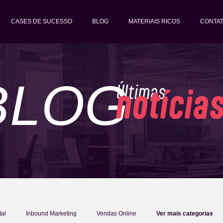
CASES DE SUCESSO
BLOG
MATERIAIS RICOS
CONTA
BLOG
Últimas
notícia
tal
Inbound Marketing
Vendas Online
Ver mais categorias