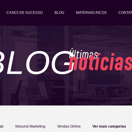
CASES DE SUCESSO
BLOG
MATERIAIS RICOS
CONTA
BLOG
Últimas
notícia
tal
Inbound Marketing
Vendas Online
Ver mais categorias