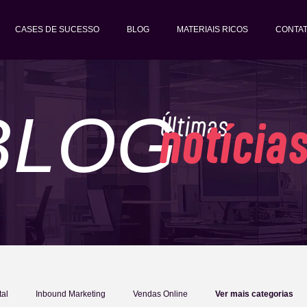
CASES DE SUCESSO
BLOG
MATERIAIS RICOS
CONTA
BLOG
Últimas
notícia
tal
Inbound Marketing
Vendas Online
Ver mais categorias