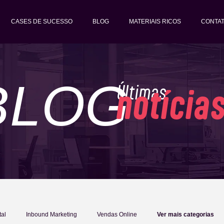
CASES DE SUCESSO
BLOG
MATERIAIS RICOS
CONTA
BLOG
Últimas
notícia
tal
Inbound Marketing
Vendas Online
Ver mais categorias