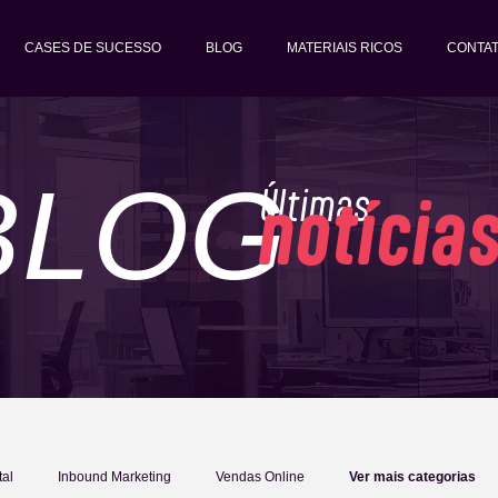
CASES DE SUCESSO
BLOG
MATERIAIS RICOS
CONTA
BLOG
Últimas
notícia
tal
Inbound Marketing
Vendas Online
Ver mais categorias