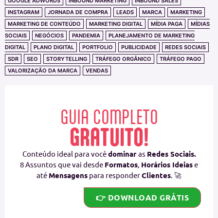
GOOGLE ADWORDS
INBOUND MARKETING
INBOUND SALES
INSTAGRAM
JORNADA DE COMPRA
LEADS
MARCA
MARKETING
MARKETING DE CONTEÚDO
MARKETING DIGITAL
MÍDIA PAGA
MÍDIAS
SOCIAIS
NEGÓCIOS
PANDEMIA
PLANEJAMENTO DE MARKETING
DIGITAL
PLANO DIGITAL
PORTFOLIO
PUBLICIDADE
REDES SOCIAIS
SDR
SEO
STORYTELLING
TRÁFEGO ORGÂNICO
TRÁFEGO PAGO
VALORIZAÇÃO DA MARCA
VENDAS
GUIA COMPLETO
GRATUITO!
Conteúdo ideal para você
dominar
as
Redes Sociais.
8 Assuntos que vai desde
Formatos
,
Horários Ideias
e
até
Mensagens
para responder
Clientes
. 🚀
👉 DOWNLOAD GRÁTIS