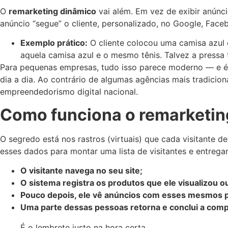
O
remarketing dinâmico
vai além. Em vez de exibir anúnc
anúncio “segue” o cliente, personalizado, no Google, Face
Exemplo prático:
O cliente colocou uma camisa azul e
aquela camisa azul e o mesmo tênis. Talvez a pressa 
Para pequenas empresas, tudo isso parece moderno — e é.
dia a dia. Ao contrário de algumas agências mais tradicio
empreendedorismo digital nacional.
Como funciona o remarketin
O segredo está nos rastros (virtuais) que cada visitante d
esses dados para montar uma lista de visitantes e entreg
O visitante navega no seu site;
O sistema registra os produtos que ele visualizou o
Pouco depois, ele vê anúncios com esses mesmos p
Uma parte dessas pessoas retorna e conclui a comp
É o lembrete justo na hora certa.