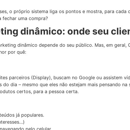
, o próprio sistema liga os pontos e mostra, para cada cl
a fechar uma compra?
ting dinâmico: onde seu clie
arketing dinâmico depende do seu público. Mas, em geral,
hor por quê:
es parceiros (Display), buscam no Google ou assistem ví
s do dia – mesmo que eles não estejam mais pensando na s
odutos certos, para a pessoa certa.
teúdos já populares.
nteresses…)
navegando pelo celular.