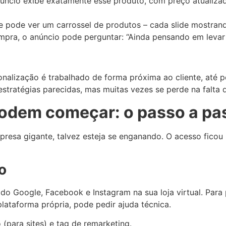
ncio exibe exatamente esse produto, com preço atualizado
ele pode ver um carrossel de produtos – cada slide mostran
compra, o anúncio pode perguntar: “Ainda pensando em levar
onalização é trabalhado de forma próxima ao cliente, até 
estratégias parecidas, mas muitas vezes se perde na falt
dem começar: o passo a pa
esa gigante, talvez esteja se enganando. O acesso ficou m
o
do Google, Facebook e Instagram na sua loja virtual. Par
lataforma própria, pode pedir ajuda técnica.
para sites) e tag de remarketing.