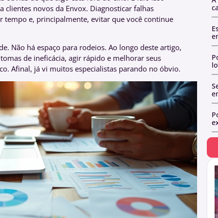
c
 clientes novos da Envox. Diagnosticar falhas
r tempo e, principalmente, evitar que você continue
E
e
de. Não há espaço para rodeios. Ao longo deste artigo,
P
tomas de ineficácia, agir rápido e melhorar seus
l
o. Afinal, já vi muitos especialistas parando no óbvio.
Se
e
P
ex