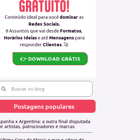
GRATUITO!
Conteúdo ideal para você
dominar
as
Redes Sociais.
8 Assuntos que vai desde
Formatos
,
Horários Ideias
e até
Mensagens
para
responder
Clientes
. 🚀
👉 DOWNLOAD GRÁTIS
Postagens populares
spanha x Argentina: a outra final disputada
or artistas, patrocinadores e marcas
 última Copa de Messi: o que o adeus do