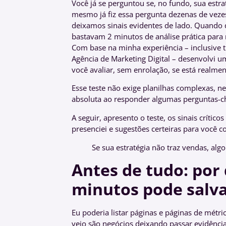
Você já se perguntou se, no fundo, sua estra
mesmo já fiz essa pergunta dezenas de vezes
deixamos sinais evidentes de lado. Quando d
bastavam 2 minutos de análise prática pa
Com base na minha experiência – inclusive 
Agência de Marketing Digital – desenvolvi u
você avaliar, sem enrolação, se está realme
Esse teste não exige planilhas complexas, n
absoluta ao responder algumas perguntas-c
A seguir, apresento o teste, os sinais crític
presenciei e sugestões certeiras para você c
Se sua estratégia não traz vendas, algo
Antes de tudo: por
minutos pode salv
Eu poderia listar páginas e páginas de métrica
vejo são negócios deixando passar evidências