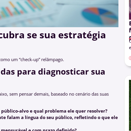
cubra se sua estratégia
O
e
 como um “check-up” relâmpago.
idas para diagnosticar sua
aixo, sem pensar demais, baseado no cenário das suas
público-alvo e qual problema ele quer resolver?
e falam a língua do seu público, refletindo o que ele
, mensurável e com prazo definido?