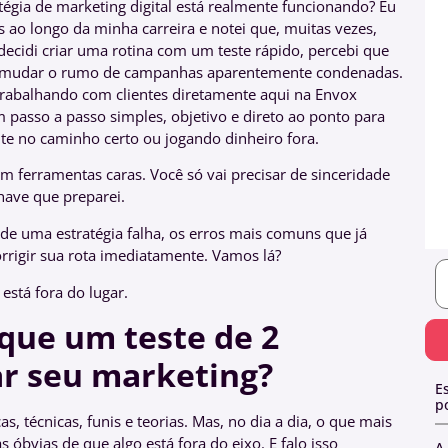
tégia de marketing digital está realmente funcionando? Eu
 ao longo da minha carreira e notei que, muitas vezes,
ecidi criar uma rotina com um teste rápido, percebi que
ra mudar o rumo de campanhas aparentemente condenadas.
trabalhando com clientes diretamente aqui na Envox
m passo a passo simples, objetivo e direto ao ponto para
nte no caminho certo ou jogando dinheiro fora.
em ferramentas caras. Você só vai precisar de sinceridade
have que preparei.
os de uma estratégia falha, os erros mais comuns que já
orrigir sua rota imediatamente. Vamos lá?
 está fora do lugar.
 que um teste de 2
ar seu marketing?
E
p
s, técnicas, funis e teorias. Mas, no dia a dia, o que mais
 óbvias de que algo está fora do eixo. E falo isso
A