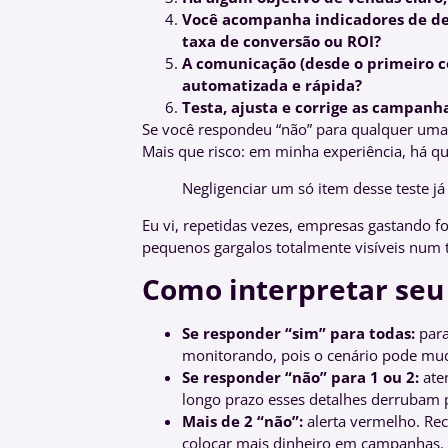
Você acompanha indicadores de d
taxa de conversão ou ROI?
A comunicação (desde o primeiro co
automatizada e rápida?
Testa, ajusta e corrige as campanh
Se você respondeu “não” para qualquer uma 
Mais que risco: em minha experiência, há q
Negligenciar um só item desse teste j
Eu vi, repetidas vezes, empresas gastando 
pequenos gargalos totalmente visíveis num 
Como interpretar seu
Se responder “sim” para todas:
para
monitorando, pois o cenário pode mud
Se responder “não” para 1 ou 2:
ate
longo prazo esses detalhes derrubam p
Mais de 2 “não”:
alerta vermelho. Rec
colocar mais dinheiro em campanhas.