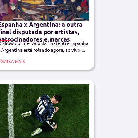
Espanha x Argentina: a outra
final disputada por artistas,
patrocinadores e marcas
 show do intervalo da final entre Espanha
 Argentina está rolando agora, ao vivo,...
SAIBA MAIS