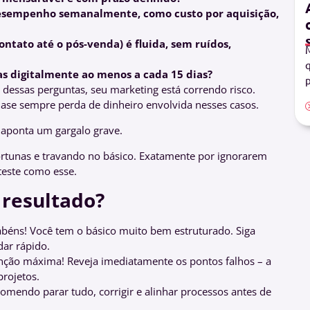
esempenho semanalmente, como custo por aquisição,
ntato até o pós-venda) é fluida, sem ruídos,
M
q
as digitalmente ao menos a cada 15 dias?
p
dessas perguntas, seu marketing está correndo risco.
uase sempre perda de dinheiro envolvida nesses casos.
á aponta um gargalo grave.
fortunas e travando no básico. Exatamente por ignorarem
teste como esse.
 resultado?
béns! Você tem o básico muito bem estruturado. Siga
ar rápido.
nção máxima! Reveja imediatamente os pontos falhos – a
rojetos.
omendo parar tudo, corrigir e alinhar processos antes de