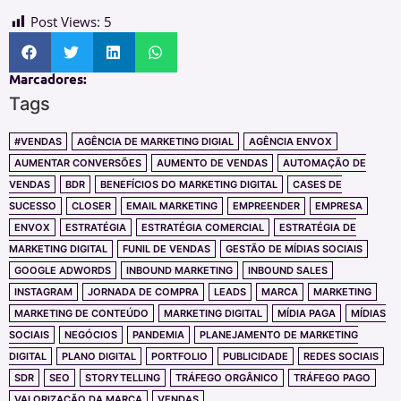
Post Views:
5
Marcadores:
Tags
#VENDAS
AGÊNCIA DE MARKETING DIGIAL
AGÊNCIA ENVOX
AUMENTAR CONVERSÕES
AUMENTO DE VENDAS
AUTOMAÇÃO DE
VENDAS
BDR
BENEFÍCIOS DO MARKETING DIGITAL
CASES DE
SUCESSO
CLOSER
EMAIL MARKETING
EMPREENDER
EMPRESA
ENVOX
ESTRATÉGIA
ESTRATÉGIA COMERCIAL
ESTRATÉGIA DE
MARKETING DIGITAL
FUNIL DE VENDAS
GESTÃO DE MÍDIAS SOCIAIS
GOOGLE ADWORDS
INBOUND MARKETING
INBOUND SALES
INSTAGRAM
JORNADA DE COMPRA
LEADS
MARCA
MARKETING
MARKETING DE CONTEÚDO
MARKETING DIGITAL
MÍDIA PAGA
MÍDIAS
SOCIAIS
NEGÓCIOS
PANDEMIA
PLANEJAMENTO DE MARKETING
DIGITAL
PLANO DIGITAL
PORTFOLIO
PUBLICIDADE
REDES SOCIAIS
SDR
SEO
STORYTELLING
TRÁFEGO ORGÂNICO
TRÁFEGO PAGO
VALORIZAÇÃO DA MARCA
VENDAS