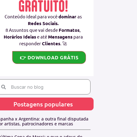
GRATUITO!
Conteúdo ideal para você
dominar
as
Redes Sociais.
8 Assuntos que vai desde
Formatos
,
Horários Ideias
e até
Mensagens
para
responder
Clientes
. 🚀
👉 DOWNLOAD GRÁTIS
Postagens populares
spanha x Argentina: a outra final disputada
or artistas, patrocinadores e marcas
 última Copa de Messi: o que o adeus do