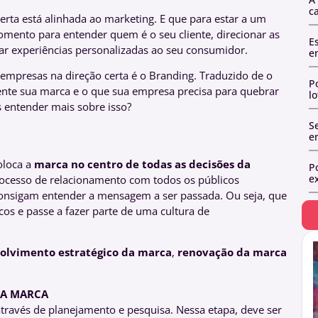
c
rta está alinhada ao marketing. E que para estar a um
omento para entender quem é o seu cliente, direcionar as
E
rtar experiências personalizadas ao seu consumidor.
e
empresas na direção certa é o Branding. Traduzido de o
P
mente sua marca e o que sua empresa precisa para quebrar
l
os entender mais sobre isso?
Se
e
oloca a
marca no centro de todas as decisões da
P
ex
rocesso de relacionamento com todos os públicos
consigam entender a mensagem a ser passada. Ou seja, que
os e passe a fazer parte de uma cultura de
olvimento estratégico da marca
,
renovação da marca
DA MARCA
través de planejamento e pesquisa. Nessa etapa, deve ser