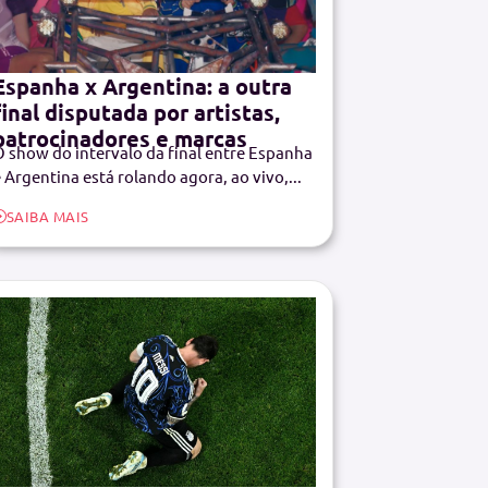
Espanha x Argentina: a outra
final disputada por artistas,
patrocinadores e marcas
 show do intervalo da final entre Espanha
 Argentina está rolando agora, ao vivo,...
SAIBA MAIS