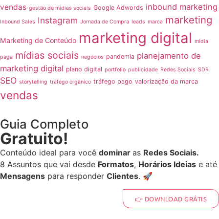
inbound marketing
vendas
Google Adwords
gestão de mídias sociais
marketing
Instagram
Inbound Sales
Jornada de Compra
leads
marca
marketing digital
Marketing de Conteúdo
mídia
mídias sociais
planejamento de
pandemia
paga
negócios
marketing digital
plano digital
portfolio
publicidade
Redes Sociais
SDR
SEO
tráfego pago
valorização da marca
storytelling
tráfego orgânico
vendas
Guia Completo
Gratuito!
Conteúdo ideal para você
dominar
as
Redes Sociais.
8 Assuntos que vai desde
Formatos
,
Horários Ideias
e até
Mensagens
para responder
Clientes
. 🚀
👉 DOWNLOAD GRÁTIS