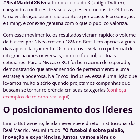
#RealMadridXNivea
tomou conta do X (antigo Twitter),
chegando a milhões de visualizações em menos de 24 horas.
Uma viralização assim não acontece por acaso. É preparação,
é timing, é conexão genuína com o que o público valoriza.
Com esse movimento, os resultados vieram rápido: o volume
de buscas por Nivea cresceu 18% no Brasil em apenas alguns
dias após o lançamento. Os números revelam o potencial de
integrar paixões universais, como o futebol, a rituais
cotidianos. Para a Nivea, o ROI foi bem acima do esperado,
demonstrando que ativar sentido de pertencimento é uma
estratégia poderosa. Na Envox, inclusive, essa é uma lição que
levamos muito a sério quando projetamos campanhas que
buscam se tornar referência em suas categorias (
conheça
exemplos de retorno real aqui
).
O posicionamento dos líderes
Emilio Butragueño, lenda merengue e diretor institucional do
Real Madrid, resumiu tudo:
“O futebol é sobre paixão,
inovação e experiências. Juntos, vamos além do