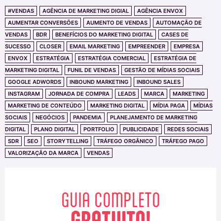
#VENDAS
AGÊNCIA DE MARKETING DIGIAL
AGÊNCIA ENVOX
AUMENTAR CONVERSÕES
AUMENTO DE VENDAS
AUTOMAÇÃO DE
VENDAS
BDR
BENEFÍCIOS DO MARKETING DIGITAL
CASES DE
SUCESSO
CLOSER
EMAIL MARKETING
EMPREENDER
EMPRESA
ENVOX
ESTRATÉGIA
ESTRATÉGIA COMERCIAL
ESTRATÉGIA DE
MARKETING DIGITAL
FUNIL DE VENDAS
GESTÃO DE MÍDIAS SOCIAIS
GOOGLE ADWORDS
INBOUND MARKETING
INBOUND SALES
INSTAGRAM
JORNADA DE COMPRA
LEADS
MARCA
MARKETING
MARKETING DE CONTEÚDO
MARKETING DIGITAL
MÍDIA PAGA
MÍDIAS
SOCIAIS
NEGÓCIOS
PANDEMIA
PLANEJAMENTO DE MARKETING
DIGITAL
PLANO DIGITAL
PORTFOLIO
PUBLICIDADE
REDES SOCIAIS
SDR
SEO
STORYTELLING
TRÁFEGO ORGÂNICO
TRÁFEGO PAGO
VALORIZAÇÃO DA MARCA
VENDAS
GUIA COMPLETO
GRATUITO!