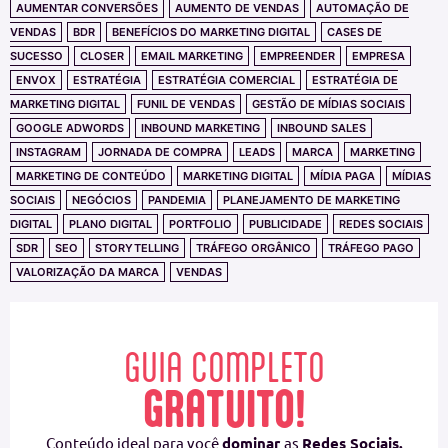
AUMENTAR CONVERSÕES
AUMENTO DE VENDAS
AUTOMAÇÃO DE
VENDAS
BDR
BENEFÍCIOS DO MARKETING DIGITAL
CASES DE
SUCESSO
CLOSER
EMAIL MARKETING
EMPREENDER
EMPRESA
ENVOX
ESTRATÉGIA
ESTRATÉGIA COMERCIAL
ESTRATÉGIA DE
MARKETING DIGITAL
FUNIL DE VENDAS
GESTÃO DE MÍDIAS SOCIAIS
GOOGLE ADWORDS
INBOUND MARKETING
INBOUND SALES
INSTAGRAM
JORNADA DE COMPRA
LEADS
MARCA
MARKETING
MARKETING DE CONTEÚDO
MARKETING DIGITAL
MÍDIA PAGA
MÍDIAS
SOCIAIS
NEGÓCIOS
PANDEMIA
PLANEJAMENTO DE MARKETING
DIGITAL
PLANO DIGITAL
PORTFOLIO
PUBLICIDADE
REDES SOCIAIS
SDR
SEO
STORYTELLING
TRÁFEGO ORGÂNICO
TRÁFEGO PAGO
VALORIZAÇÃO DA MARCA
VENDAS
GUIA COMPLETO
GRATUITO!
Conteúdo ideal para você
dominar
as
Redes Sociais.