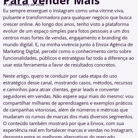
Para Vender Mais
11 de fevereiro de 2026
Eu sempre enxerguei o Instagram como uma vitrine viva,
pulsante e transformadora para qualquer negócio que busca
crescer online. Ao longo dos anos, tenho visto a plataforma
evoluir de um espaço simples para fotos pessoais a um dos
centros mais fortes de vendas, engajamento e branding do
mundo digital. E, na minha vivência junto à Envox Agência de
Marketing Digital, percebi como o conhecimento certo sobre
funcionalidades, públicos e estratégias faz toda a diferença ao
usar esta ferramenta a favor de resultados concretos.
Neste artigo, quero te conduzir por cada etapa do uso
estratégico desse canal, mostrando casos, métodos, recursos
e caminhos para atrair clientes, gerar leads e converter
seguidores em vendas. Não espere aqui mais do mesmo: vou
compartilhar milhares de aprendizagens e exemplos práticos
de campanhas vitoriosas, além de números e métricas que
mudaram os rumos de marcas dos mais diversos segmentos.
O conteúdo também mostrará por que a Envox, com sua
experiência real em fortalecer marcas e vendas no Instagram,
desponta entre as melhores alternativas do mercado,