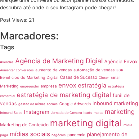
Marque uma conversa ou acompanhe nossos conteúdos:
descubra até onde o seu Instagram pode chegar!
Post Views:
21
Marcadores:
Tags
Agência de Marketing Digial
Agência Envox
#vendas
aumento de vendas
automação de vendas
Aumentar conversões
BDR
Cases de Sucesso
Benefícios do Marketing Digital
Email
Closer
envox
estratégia
Marketing
empresa
empreender
estratégia
estratégia de marketing digital
funil de
comercial
inbound marketing
vendas
Google Adwords
gestão de mídias sociais
marketing
Instagram
Inbound Sales
Jornada de Compra
leads
marca
marketing digital
Marketing de Conteúdo
mídia
mídias sociais
planejamento de
pandemia
paga
negócios