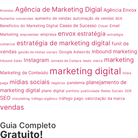
Agência de Marketing Digial
Agência Envox
#vendas
aumento de vendas
automação de vendas
Aumentar conversões
BDR
Cases de Sucesso
Benefícios do Marketing Digital
Email
Closer
envox
estratégia
Marketing
empresa
empreender
estratégia
estratégia de marketing digital
funil de
comercial
inbound marketing
vendas
Google Adwords
gestão de mídias sociais
marketing
Instagram
Inbound Sales
Jornada de Compra
leads
marca
marketing digital
Marketing de Conteúdo
mídia
mídias sociais
planejamento de
pandemia
paga
negócios
marketing digital
plano digital
portfolio
publicidade
Redes Sociais
SDR
SEO
tráfego pago
valorização da marca
storytelling
tráfego orgânico
vendas
Guia Completo
Gratuito!