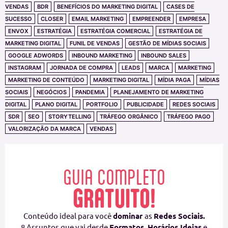
VENDAS
BDR
BENEFÍCIOS DO MARKETING DIGITAL
CASES DE
SUCESSO
CLOSER
EMAIL MARKETING
EMPREENDER
EMPRESA
ENVOX
ESTRATÉGIA
ESTRATÉGIA COMERCIAL
ESTRATÉGIA DE
MARKETING DIGITAL
FUNIL DE VENDAS
GESTÃO DE MÍDIAS SOCIAIS
GOOGLE ADWORDS
INBOUND MARKETING
INBOUND SALES
INSTAGRAM
JORNADA DE COMPRA
LEADS
MARCA
MARKETING
MARKETING DE CONTEÚDO
MARKETING DIGITAL
MÍDIA PAGA
MÍDIAS
SOCIAIS
NEGÓCIOS
PANDEMIA
PLANEJAMENTO DE MARKETING
DIGITAL
PLANO DIGITAL
PORTFOLIO
PUBLICIDADE
REDES SOCIAIS
SDR
SEO
STORYTELLING
TRÁFEGO ORGÂNICO
TRÁFEGO PAGO
VALORIZAÇÃO DA MARCA
VENDAS
GUIA COMPLETO
GRATUITO!
Conteúdo ideal para você
dominar
as
Redes Sociais.
8 Assuntos que vai desde
Formatos
,
Horários Ideias
e