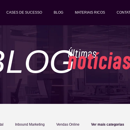
CASES DE SUCESSO
BLOG
MATERIAIS RICOS
CONTA
BLOG
Últimas
notícia
tal
Inbound Marketing
Vendas Online
Ver mais categorias