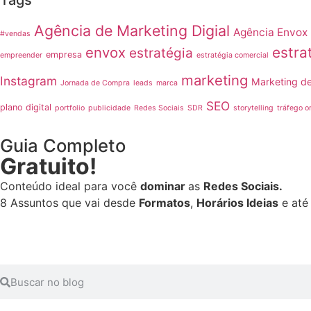
Agência de Marketing Digial
Agência Envox
#vendas
envox
estra
estratégia
empresa
empreender
estratégia comercial
marketing
Instagram
Marketing d
Jornada de Compra
leads
marca
SEO
plano digital
portfolio
publicidade
Redes Sociais
SDR
storytelling
tráfego o
Guia Completo
Gratuito!
Conteúdo ideal para você
dominar
as
Redes Sociais.
8 Assuntos que vai desde
Formatos
,
Horários Ideias
e at