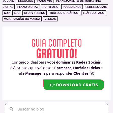
SOCIAIS
NEGÓCIOS
PANDEMIA
PLANEJAMENTO DE MARKETING
DIGITAL
PLANO DIGITAL
PORTFOLIO
PUBLICIDADE
REDES SOCIAIS
SDR
SEO
STORYTELLING
TRÁFEGO ORGÂNICO
TRÁFEGO PAGO
VALORIZAÇÃO DA MARCA
VENDAS
GUIA COMPLETO
GRATUITO!
Conteúdo ideal para você
dominar
as
Redes Sociais.
8 Assuntos que vai desde
Formatos
,
Horários Ideias
e
até
Mensagens
para responder
Clientes
. 🚀
👉 DOWNLOAD GRÁTIS