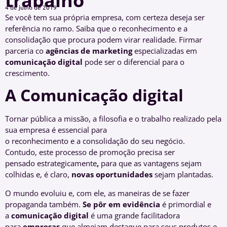
trabalho
4 de julho de 2019
Se você tem sua própria empresa, com certeza deseja ser
referência no ramo. Saiba que o reconhecimento e a
consolidação que procura podem virar realidade. Firmar
parceria co
agências de marketing
especializadas em
comunicação digital
pode ser o diferencial para o
crescimento.
A
Comunicação
d
igital
Tornar pública a missão, a filosofia e o trabalho realizado pela
sua empresa
é essencial para
o reconhecimento e a consolidação do seu negócio.
Contudo, este processo de promoção precisa ser
pensado estrategicamente
,
para que as vantagens sejam
colhidas e, é claro,
novas oportunidades
sejam plantadas.
O mundo evoluiu e, com ele, as maneiras de se fazer
propaganda também.
Se
pôr
em evidência
é primordial e
a
comunicação digital
é uma grande facilitadora
para
empresas
que almejam destaque para seus produtos e