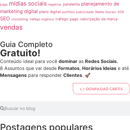
mídias sociais
planejamento de
pandemia
paga
negócios
marketing digital
plano digital
portfolio
publicidade
Redes Sociais
SDR
SEO
tráfego pago
valorização da marca
storytelling
tráfego orgânico
vendas
Guia Completo
Gratuito!
Conteúdo ideal para você
dominar
as
Redes Sociais.
8 Assuntos que vai desde
Formatos
,
Horários Ideias
e até
Mensagens
para responder
Clientes
. 🚀
👉 DOWNLOAD GRÁTIS
Postagens populares