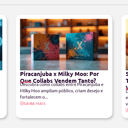
Piracanjuba x Milky Moo: Por
Que Collabs Vendem Tanto?
Descubra como collabs entre Piracanjuba e
Milky Moo ampliam público, criam desejo e
D
fortalecem o...
e
SAIBA MAIS
v