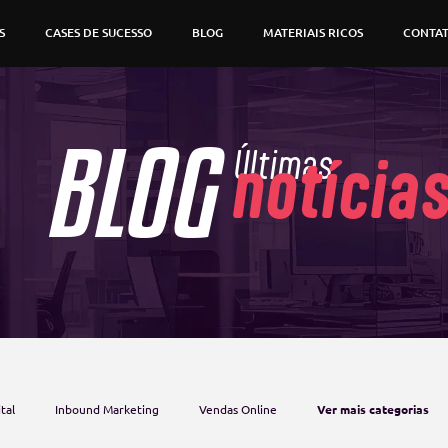
S
CASES DE SUCESSO
BLOG
MATERIAIS RICOS
CONTA
BLOG
Últimas
notícia
tal
Inbound Marketing
Vendas Online
Ver mais categorias