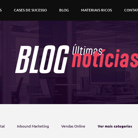
S
CASES DE SUCESSO
BLOG
MATERIAIS RICOS
CONTA
BLOG
Últimas
notícia
tal
Inbound Marketing
Vendas Online
Ver mais categorias