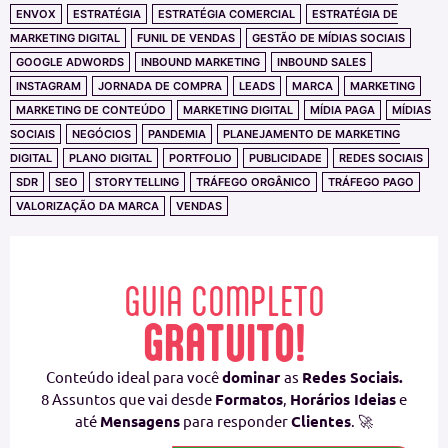
ENVOX
ESTRATÉGIA
ESTRATÉGIA COMERCIAL
ESTRATÉGIA DE
MARKETING DIGITAL
FUNIL DE VENDAS
GESTÃO DE MÍDIAS SOCIAIS
GOOGLE ADWORDS
INBOUND MARKETING
INBOUND SALES
INSTAGRAM
JORNADA DE COMPRA
LEADS
MARCA
MARKETING
MARKETING DE CONTEÚDO
MARKETING DIGITAL
MÍDIA PAGA
MÍDIAS
SOCIAIS
NEGÓCIOS
PANDEMIA
PLANEJAMENTO DE MARKETING
DIGITAL
PLANO DIGITAL
PORTFOLIO
PUBLICIDADE
REDES SOCIAIS
SDR
SEO
STORYTELLING
TRÁFEGO ORGÂNICO
TRÁFEGO PAGO
VALORIZAÇÃO DA MARCA
VENDAS
GUIA COMPLETO
GRATUITO!
Conteúdo ideal para você
dominar
as
Redes Sociais.
8 Assuntos que vai desde
Formatos
,
Horários Ideias
e
até
Mensagens
para responder
Clientes
. 🚀